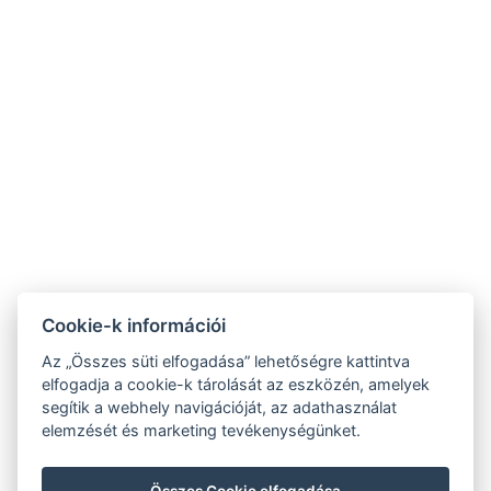
9019 Győr, Ménfői út 61/A
+36/30-876-1016
hotel@gyirmothotel.hu
ÁSZF
Impresszum
Vendégtájékoztató
Adatvédelem
Házirend
A-tól Z-ig
Galéria
Kapcsolat
Wellness
Cookie-k információi
Gasztronómia
Szobák
Fenntarthatóbb
Az „Összes süti elfogadása” lehetőségre kattintva
GY.I.K.
jövőért!
elfogadja a cookie-k tárolását az eszközén, amelyek
segítik a webhely navigációját, az adathasználat
elemzését és marketing tevékenységünket.
Összes Cookie elfogadása