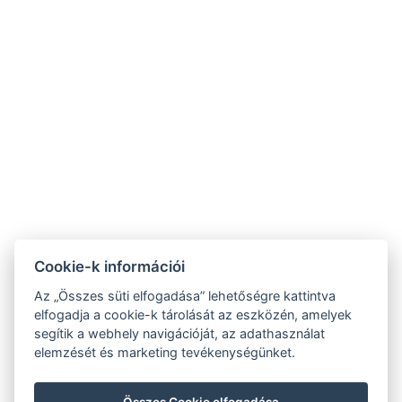
9019 Győr, Ménfői út 61/A
+36/30-876-1016
hotel@gyirmothotel.hu
ÁSZF
Impresszum
Vendégtájékoztató
Adatvédelem
Házirend
A-tól Z-ig
Galéria
Kapcsolat
Wellness
Cookie-k információi
Gasztronómia
Szobák
Fenntarthatóbb
Az „Összes süti elfogadása” lehetőségre kattintva
GY.I.K.
jövőért!
elfogadja a cookie-k tárolását az eszközén, amelyek
segítik a webhely navigációját, az adathasználat
elemzését és marketing tevékenységünket.
Összes Cookie elfogadása