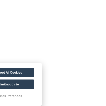
GB
Impressum
Informationen
atenschutz
Kontakt
für die Gäste
alerie
Zimmer
Wellness
astronomie
Für eine
nachhaltigere
Zukunft!
ept All Cookies
dmítnout vše
kies Prefences