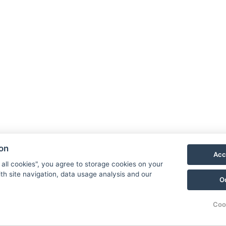
NTAK: SZ21005993
9019 Győr, Ménfői út 61/A
A
+36/30-876-1016
D
hotel@gyirmothotel.hu
G
G
ion
Acc
 all cookies", you agree to storage cookies on your
th site navigation, data usage analysis and our
O
Coo
© Copyright 2026 | Alle Rechte vorbehalten |
Previo Hotel-Software