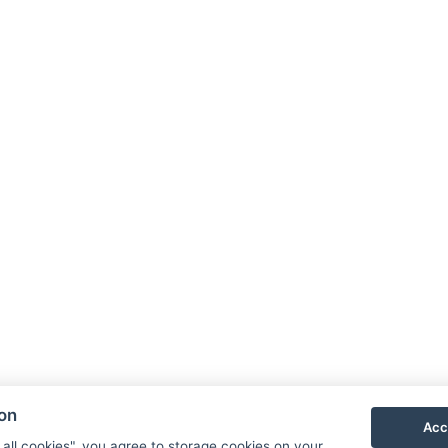
NTAK: SZ21005993
9019 Győr, Ménfői út 61/A
A
+36/30-876-1016
D
hotel@gyirmothotel.hu
G
G
ion
Acc
 all cookies", you agree to storage cookies on your