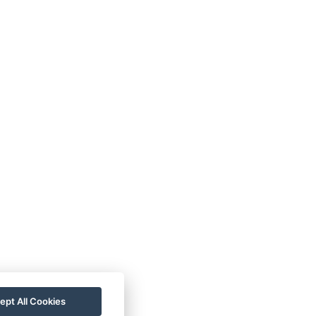
GB
Impressum
Informationen
atenschutz
Kontakt
für die Gäste
alerie
Zimmer
Wellness
astronomie
Für eine
nachhaltigere
Zukunft!
ept All Cookies