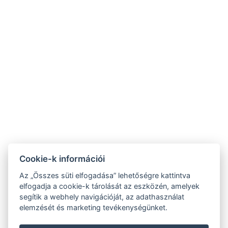
NTAK: SZ21005993
9019 Győr, Ménfői út 61/A
+36/30-876-1016
hotel@gyirmothotel.hu
ÁSZF
Impresszum
Vendégtájékoztató
Adatvédelem
Házirend
A-tól Z-ig
Galéria
Kapcsolat
Wellness
Cookie-k információi
Gasztronómia
Szobák
Fenntarthatóbb
Az „Összes süti elfogadása” lehetőségre kattintva
GY.I.K.
jövőért!
elfogadja a cookie-k tárolását az eszközén, amelyek
segítik a webhely navigációját, az adathasználat
elemzését és marketing tevékenységünket.