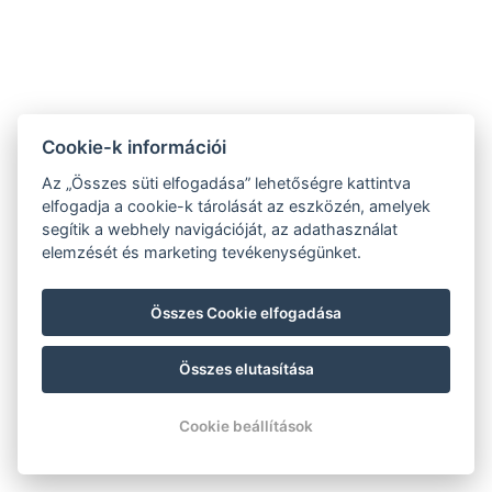
Arundo Étterem téli fogás
75
Mikor érdemes ellátogatni
Győr és a szálloda egész
Győrbe és a Gyirmót
évben látogatható. Tavas
Hotelbe?
és nyáron a kültéri med
és a természetjárás a leg
Cookie-k információi
ősszel a természet látvá
és horgászat, télen a wel
Az „Összes süti elfogadása” lehetőségre kattintva
és a borkóstolók hangul
elfogadja a cookie-k tárolását az eszközén, amelyek
kínál feledhetetlen élmén
segítik a webhely navigációját, az adathasználat
elemzését és marketing tevékenységünket.
🍽️ ARUNDO ÉTTEREM – ÁLTALÁNOS INFORMÁCIÓK
76
Mi az étterem neve és hol
Az Arundo Étterem a Gy
Összes Cookie elfogadása
található?
Sport & Wellness Hotel s
étterme, amely a 9019 Gy
Összes elutasítása
Ménfői út 61/A. címen, a
halastó közvetlen
Cookie beállítások
közelségében várja
vendégeit.