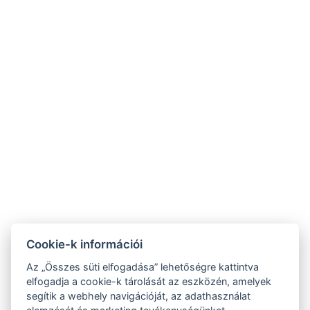
NTAK: SZ21005993
9019 Győr, Ménfői út 61/A
+36/30-876-1016
hotel@gyirmothotel.hu
ÁSZF
Impresszum
Vendégtájékoztató
Adatvédelem
Házirend
A-tól Z-ig
Galéria
Kapcsolat
Wellness
Cookie-k információi
Gasztronómia
Szobák
Fenntarthatóbb
Az „Összes süti elfogadása” lehetőségre kattintva
GY.I.K.
jövőért!
elfogadja a cookie-k tárolását az eszközén, amelyek
segítik a webhely navigációját, az adathasználat