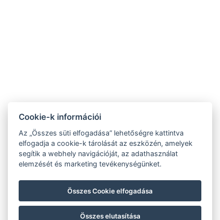
hotel@gyirmothotel.hu
ÁSZF
Impresszum
Vendégtájékoztató
Adatvédelem
Házirend
A-tól Z-ig
Galéria
Kapcsolat
Wellness
Cookie-k információi
Gasztronómia
Szobák
Fenntarthatóbb
Az „Összes süti elfogadása” lehetőségre kattintva
GY.I.K.
jövőért!
elfogadja a cookie-k tárolását az eszközén, amelyek
segítik a webhely navigációját, az adathasználat
elemzését és marketing tevékenységünket.
Összes Cookie elfogadása
Összes elutasítása