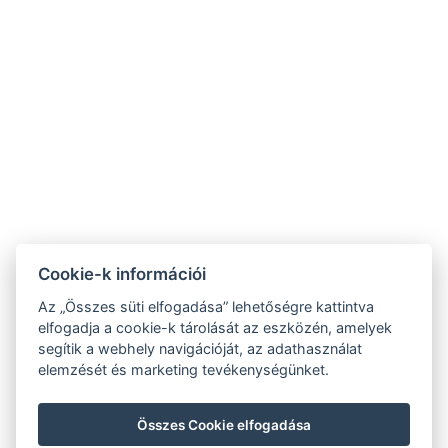
+36/30-876-1016
hotel@gyirmothotel.hu
ÁSZF
Impresszum
Vendégtájékoztató
Adatvédelem
Házirend
A-tól Z-ig
Galéria
Kapcsolat
Wellness
Cookie-k információi
Gasztronómia
Szobák
Fenntarthatóbb
Az „Összes süti elfogadása” lehetőségre kattintva
GY.I.K.
jövőért!
elfogadja a cookie-k tárolását az eszközén, amelyek
segítik a webhely navigációját, az adathasználat
elemzését és marketing tevékenységünket.
Összes Cookie elfogadása