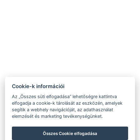
+36/30-876-1016
hotel@gyirmothotel.hu
ÁSZF
Impresszum
Vendégtájékoztató
Adatvédelem
Házirend
A-tól Z-ig
Galéria
Kapcsolat
Wellness
Cookie-k információi
Gasztronómia
Szobák
Fenntarthatóbb
Az „Összes süti elfogadása” lehetőségre kattintva
GY.I.K.
jövőért!
elfogadja a cookie-k tárolását az eszközén, amelyek
segítik a webhely navigációját, az adathasználat
elemzését és marketing tevékenységünket.
Összes Cookie elfogadása