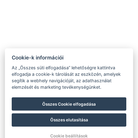
ÁSZF
Impresszum
Vendégtájékoztató
Adatvédelem
Házirend
A-tól Z-ig
Galéria
Kapcsolat
Wellness
Cookie-k információi
Gasztronómia
Szobák
Fenntarthatóbb
Az „Összes süti elfogadása” lehetőségre kattintva
GY.I.K.
jövőért!
elfogadja a cookie-k tárolását az eszközén, amelyek
segítik a webhely navigációját, az adathasználat
elemzését és marketing tevékenységünket.
Összes Cookie elfogadása
Összes elutasítása
© Copyright 2026 | Minden jog fenntartva |
Previo szállodai szoftver
Cookie beállítások