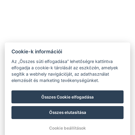
ÁSZF
Impresszum
Vendégtájékoztató
Adatvédelem
Házirend
A-tól Z-ig
Galéria
Kapcsolat
Wellness
Cookie-k információi
Gasztronómia
Szobák
Fenntarthatóbb
Az „Összes süti elfogadása” lehetőségre kattintva
GY.I.K.
jövőért!
elfogadja a cookie-k tárolását az eszközén, amelyek
segítik a webhely navigációját, az adathasználat
elemzését és marketing tevékenységünket.
Összes Cookie elfogadása
Összes elutasítása
© Copyright 2026 | Minden jog fenntartva |
Previo szállodai szoftver
Cookie beállítások