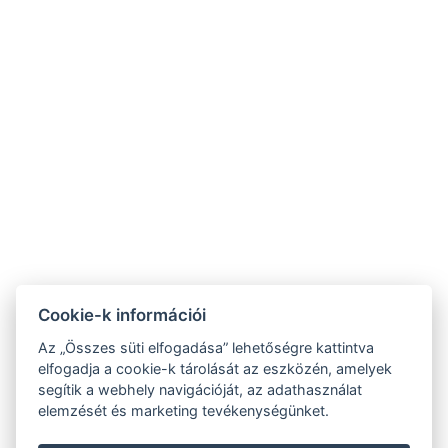
NTAK: SZ21005993
9019 Győr, Ménfői út 61/A
+36/30-876-1016
hotel@gyirmothotel.hu
ÁSZF
Impresszum
Vendégtájékoztató
Adatvédelem
Házirend
A-tól Z-ig
Galéria
Kapcsolat
Wellness
Cookie-k információi
Gasztronómia
Szobák
Fenntarthatóbb
Az „Összes süti elfogadása” lehetőségre kattintva
GY.I.K.
jövőért!
elfogadja a cookie-k tárolását az eszközén, amelyek
segítik a webhely navigációját, az adathasználat
elemzését és marketing tevékenységünket.