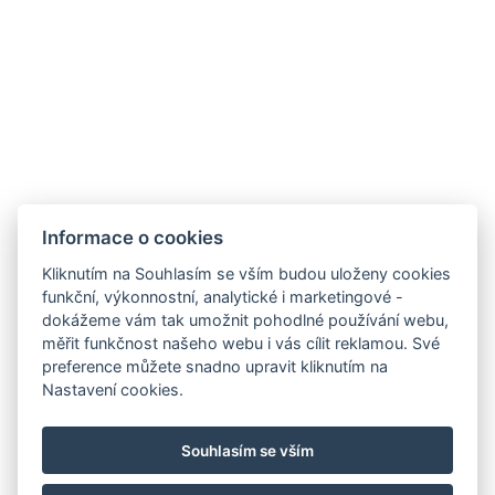
9019 Győr, Ménfői út 61/A
+36/30-876-1016
hotel@gyirmothotel.hu
Obchodní
Impresszum
Vendégtájékoztató
Informace o cookies
podmínky
Házirend
A-tól Z-ig
Kliknutím na Souhlasím se vším budou uloženy cookies
Adatvédelem
Kapcsolat
Wellness
funkční, výkonnostní, analytické i marketingové -
Galéria
Szobák
Pro udržitelnější
dokážeme vám tak umožnit pohodlné používání webu,
Gasztronómia
budoucnost!
měřit funkčnost našeho webu i vás cílit reklamou. Své
GY.I.K.
preference můžete snadno upravit kliknutím na
Nastavení cookies.
Souhlasím se vším