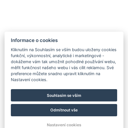
Obchodní
Impresszum
Vendégtájékoztató
Informace o cookies
podmínky
Házirend
A-tól Z-ig
Kliknutím na Souhlasím se vším budou uloženy cookies
Adatvédelem
Kapcsolat
Wellness
funkční, výkonnostní, analytické i marketingové -
Galéria
Szobák
Pro udržitelnější
dokážeme vám tak umožnit pohodlné používání webu,
Gasztronómia
budoucnost!
měřit funkčnost našeho webu i vás cílit reklamou. Své
GY.I.K.
preference můžete snadno upravit kliknutím na
Nastavení cookies.
Souhlasím se vším
Odmítnout vše
© Copyright 2026 | Všechna práva vyhrazena |
Previo hotelový software
Nastavení cookies