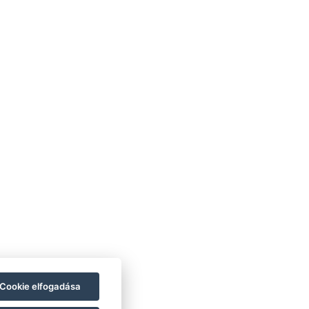
ÁSZF
Impresszum
Vendégtájékoztató
datvédelem
Házirend
A-tól Z-ig
Galéria
Kapcsolat
Wellness
asztronómia
Szobák
Fenntarthatóbb
GY.I.K.
jövőért!
Cookie elfogadása