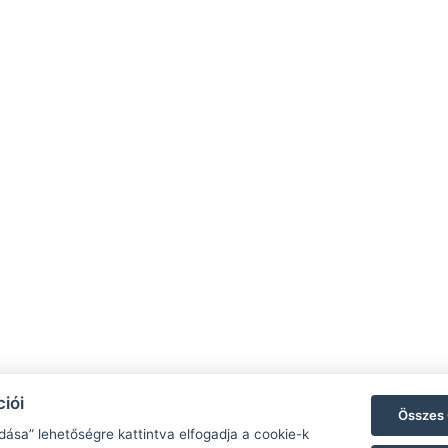
NTAK: SZ21005993
9019 Győr, Ménfői út 61/A
+36/30-876-1016
A
hotel@gyirmothotel.hu
G
iói
Összes 
dása” lehetőségre kattintva elfogadja a cookie-k