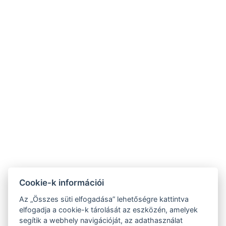
NTAK: SZ21005993
9019 Győr, Ménfői út 61/A
+36/30-876-1016
hotel@gyirmothotel.hu
ÁSZF
Impresszum
Vendégtájékoztató
Adatvédelem
Házirend
A-tól Z-ig
Galéria
Kapcsolat
Wellness
Cookie-k információi
Gasztronómia
Szobák
Fenntarthatóbb
Az „Összes süti elfogadása” lehetőségre kattintva
GY.I.K.
jövőért!
elfogadja a cookie-k tárolását az eszközén, amelyek
segítik a webhely navigációját, az adathasználat