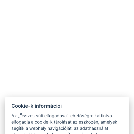
NTAK: SZ21005993
9019 Győr, Ménfői út 61/A
+36/30-876-1016
hotel@gyirmothotel.hu
ÁSZF
Impresszum
Vendégtájékoztató
Adatvédelem
Házirend
A-tól Z-ig
Galéria
Kapcsolat
Wellness
Cookie-k információi
Gasztronómia
Szobák
Fenntarthatóbb
Az „Összes süti elfogadása” lehetőségre kattintva
GY.I.K.
jövőért!
elfogadja a cookie-k tárolását az eszközén, amelyek
segítik a webhely navigációját, az adathasználat