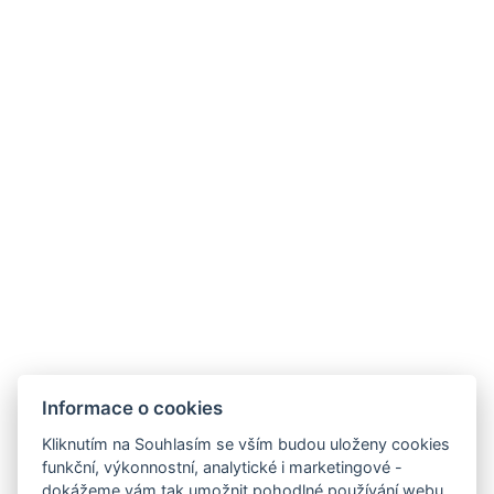
NTAK: SZ21005993
9019 Győr, Ménfői út 61/A
+36/30-876-1016
hotel@gyirmothotel.hu
Obchodní
Impresszum
Vendégtájékoztató
Informace o cookies
podmínky
Házirend
A-tól Z-ig
Kliknutím na Souhlasím se vším budou uloženy cookies
Adatvédelem
Kapcsolat
Wellness
funkční, výkonnostní, analytické i marketingové -
Galéria
Szobák
Pro udržitelnější
dokážeme vám tak umožnit pohodlné používání webu,