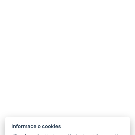
NTAK: SZ21005993
9019 Győr, Ménfői út 61/A
+36/30-876-1016
hotel@gyirmothotel.hu
Obchodní
Impresszum
Vendégtájékoztató
Informace o cookies
podmínky
Házirend
A-tól Z-ig