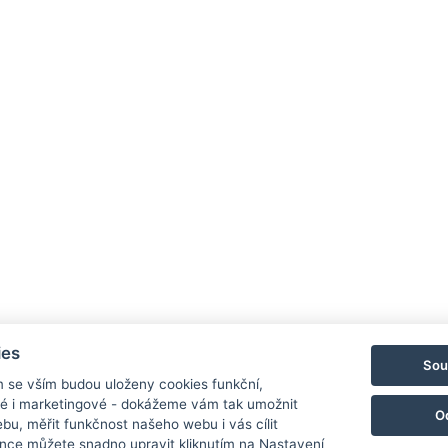
NTAK: SZ21005993
9019 Győr, Ménfői út 61/A
+36/30-876-1016
A
hotel@gyirmothotel.hu
G
ies
Sou
m se vším budou uloženy cookies funkční,
ké i marketingové - dokážeme vám tak umožnit
O
bu, měřit funkčnost našeho webu i vás cílit
nce můžete snadno upravit kliknutím na Nastavení