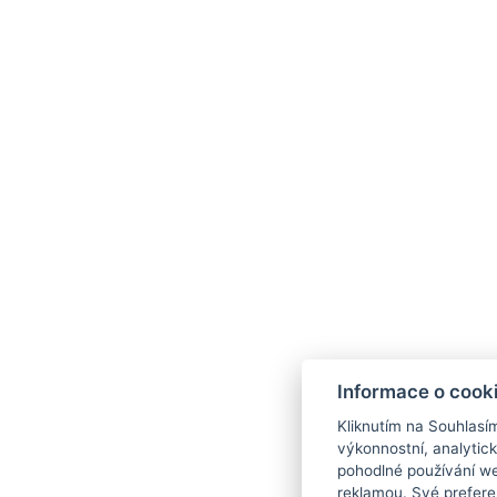
Informace o cook
Kliknutím na Souhlasí
výkonnostní, analytic
pohodlné používání we
reklamou. Své prefere