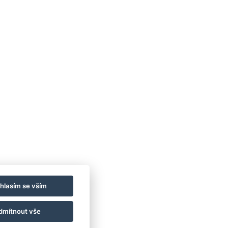
Obchodní
Impresszum
Vendégtájékoztató
podmínky
Házirend
A-tól Z-ig
datvédelem
Kapcsolat
Wellness
Galéria
Szobák
Pro udržitelnější
asztronómia
budoucnost!
GY.I.K.
hlasím se vším
dmítnout vše