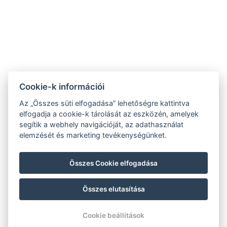
ÁSZF
Impresszum
Vendégtájékoztató
Adatvédelem
Házirend
A-tól Z-ig
Galéria
Kapcsolat
Wellness
Cookie-k információi
Gasztronómia
Szobák
Fenntarthatóbb
Az „Összes süti elfogadása” lehetőségre kattintva
GY.I.K.
jövőért!
elfogadja a cookie-k tárolását az eszközén, amelyek
segítik a webhely navigációját, az adathasználat
elemzését és marketing tevékenységünket.
Összes Cookie elfogadása
Összes elutasítása
© Copyright 2026 | Minden jog fenntartva |
Previo szállodai szoftver
Cookie beállítások