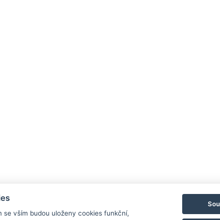
NTAK: SZ21005993
9019 Győr, Ménfői út 61/A
+36/30-876-1016
A
hotel@gyirmothotel.hu
G
ies
Sou
m se vším budou uloženy cookies funkční,