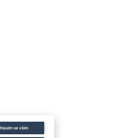
Obchodní
Impresszum
Vendégtájékoztató
podmínky
Házirend
A-tól Z-ig
datvédelem
Kapcsolat
Wellness
Galéria
Szobák
Pro udržitelnější
asztronómia
budoucnost!
GY.I.K.
hlasím se vším