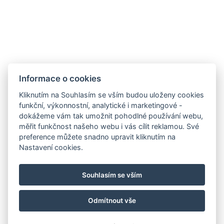
hotel@gyirmothotel.hu
Obchodní
Impresszum
Vendégtájékoztató
Informace o cookies
podmínky
Házirend
A-tól Z-ig
Kliknutím na Souhlasím se vším budou uloženy cookies
Adatvédelem
Kapcsolat
Wellness
funkční, výkonnostní, analytické i marketingové -
Galéria
Szobák
Pro udržitelnější
dokážeme vám tak umožnit pohodlné používání webu,
Gasztronómia
budoucnost!
měřit funkčnost našeho webu i vás cílit reklamou. Své
GY.I.K.
preference můžete snadno upravit kliknutím na
Nastavení cookies.
Souhlasím se vším
Odmítnout vše
© Copyright 2026 | Všechna práva vyhrazena |
Previo hotelový software