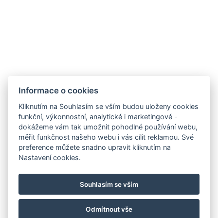
+36/30-876-1016
hotel@gyirmothotel.hu
Obchodní
Impresszum
Vendégtájékoztató
Informace o cookies
podmínky
Házirend
A-tól Z-ig
Kliknutím na Souhlasím se vším budou uloženy cookies
Adatvédelem
Kapcsolat
Wellness
funkční, výkonnostní, analytické i marketingové -
Galéria
Szobák
Pro udržitelnější
dokážeme vám tak umožnit pohodlné používání webu,
Gasztronómia
budoucnost!
měřit funkčnost našeho webu i vás cílit reklamou. Své
GY.I.K.
preference můžete snadno upravit kliknutím na
Nastavení cookies.
Souhlasím se vším
Odmítnout vše